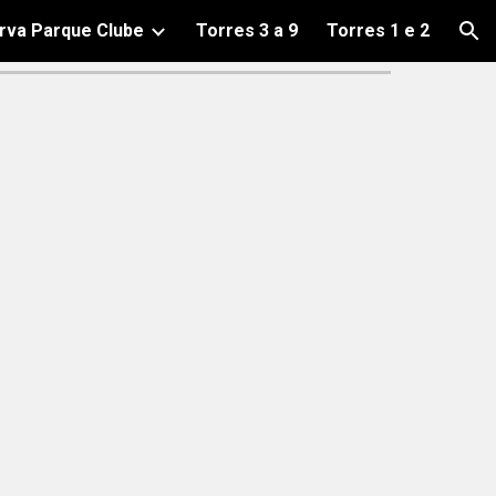
rva Parque Clube
Torres 3 a 9
Torres 1 e 2
ion