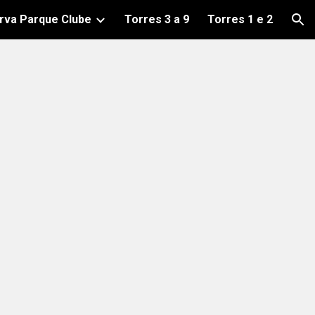
rva Parque Clube
Torres 3 a 9
Torres 1 e 2
ion